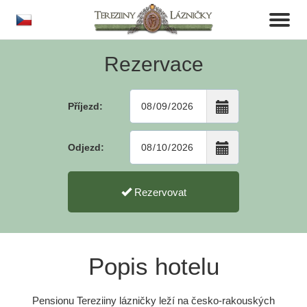
cs
Toggl
naviga
Rezervace
Příjezd:
Odjezd:
Rezervovat
Popis hotelu
Pensionu Tereziiny lázničky leží na česko-rakouských