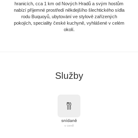
hranicích, cca 1 km od Nových Hradů a svým hostům
nabízí příjemné prostředí někdejšího šlechtického sídla
rodu Buquoyů, ubytování ve stylově zařízených
pokojích, speciality české kuchyně, vyhlášené v celém
okolí.
Služby
snídaně
v ceně