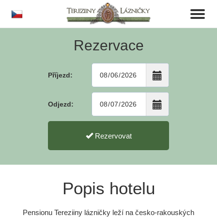
cs
Toggl
naviga
Rezervace
Příjezd:
Odjezd:
Rezervovat
Popis hotelu
Pensionu Tereziiny lázničky leží na česko-rakouských