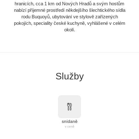
hranicích, cca 1 km od Nových Hradů a svým hostům
nabízí příjemné prostředí někdejšího šlechtického sídla
rodu Buquoyů, ubytování ve stylově zařízených
pokojích, speciality české kuchyně, vyhlášené v celém
okolí.
Služby
snídaně
v ceně