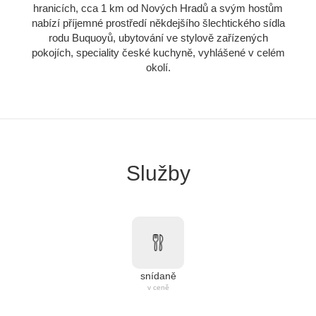
hranicích, cca 1 km od Nových Hradů a svým hostům
nabízí příjemné prostředí někdejšího šlechtického sídla
rodu Buquoyů, ubytování ve stylově zařízených
pokojích, speciality české kuchyně, vyhlášené v celém
okolí.
Služby
snídaně
v ceně