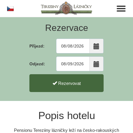
cs
Toggl
naviga
Rezervace
Příjezd:
Odjezd:
Rezervovat
Popis hotelu
Pensionu Tereziiny lázničky leží na česko-rakouských