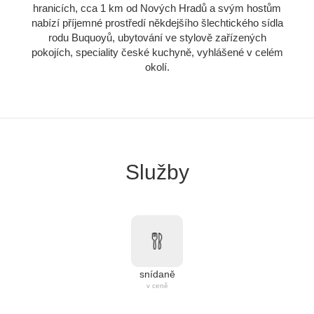
hranicích, cca 1 km od Nových Hradů a svým hostům
nabízí příjemné prostředí někdejšího šlechtického sídla
rodu Buquoyů, ubytování ve stylově zařízených
pokojích, speciality české kuchyně, vyhlášené v celém
okolí.
Služby
snídaně
v ceně