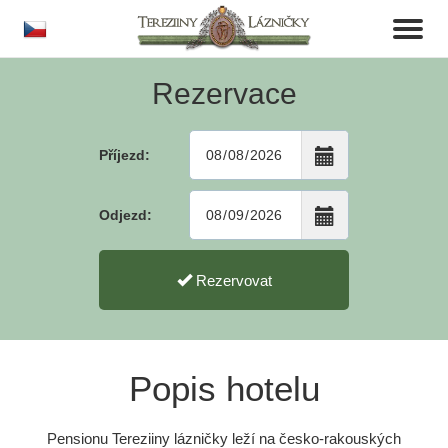
cs
Toggl
naviga
Rezervace
Příjezd:
Odjezd:
Rezervovat
Popis hotelu
Pensionu Tereziiny lázničky leží na česko-rakouských