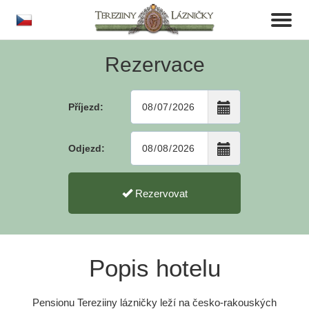
cs
Toggl
naviga
Rezervace
Příjezd:
Odjezd:
Rezervovat
Popis hotelu
Pensionu Tereziiny lázničky leží na česko-rakouských