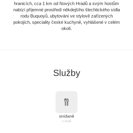
hranicích, cca 1 km od Nových Hradů a svým hostům
nabízí příjemné prostředí někdejšího šlechtického sídla
rodu Buquoyů, ubytování ve stylově zařízených
pokojích, speciality české kuchyně, vyhlášené v celém
okolí.
Služby
snídaně
v ceně