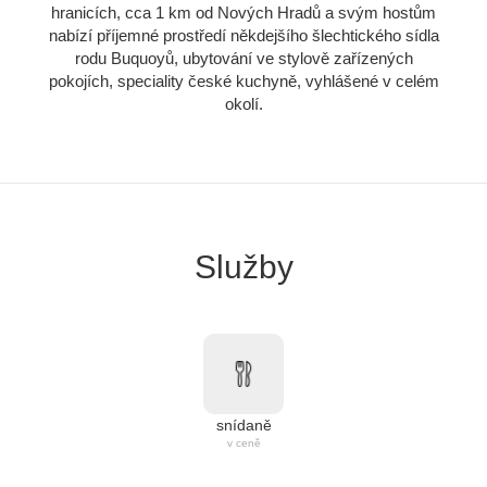
hranicích, cca 1 km od Nových Hradů a svým hostům
nabízí příjemné prostředí někdejšího šlechtického sídla
rodu Buquoyů, ubytování ve stylově zařízených
pokojích, speciality české kuchyně, vyhlášené v celém
okolí.
Služby
snídaně
v ceně