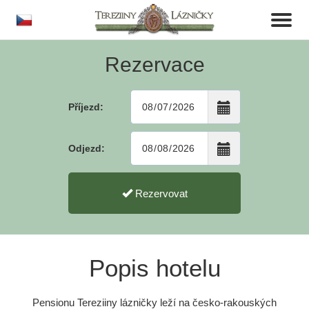
cs
Toggl
naviga
Rezervace
Příjezd:
Odjezd:
Rezervovat
Popis hotelu
Pensionu Tereziiny lázničky leží na česko-rakouských