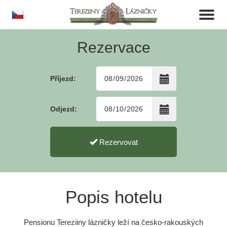
cs
Toggl
naviga
Rezervace
Příjezd:
Odjezd:
Rezervovat
Popis hotelu
Pensionu Tereziiny lázničky leží na česko-rakouských