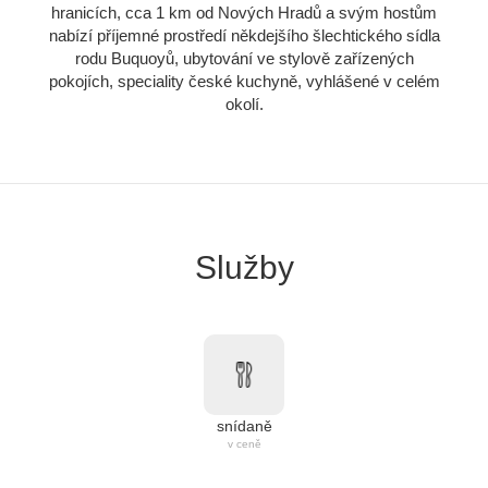
hranicích, cca 1 km od Nových Hradů a svým hostům
nabízí příjemné prostředí někdejšího šlechtického sídla
rodu Buquoyů, ubytování ve stylově zařízených
pokojích, speciality české kuchyně, vyhlášené v celém
okolí.
Služby
snídaně
v ceně