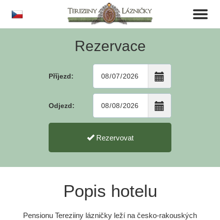
cs
Toggl
naviga
Rezervace
Příjezd:
Odjezd:
Rezervovat
Popis hotelu
Pensionu Tereziiny lázničky leží na česko-rakouských