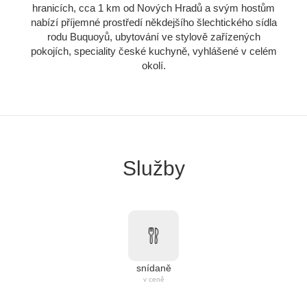
hranicích, cca 1 km od Nových Hradů a svým hostům
nabízí příjemné prostředí někdejšího šlechtického sídla
rodu Buquoyů, ubytování ve stylově zařízených
pokojích, speciality české kuchyně, vyhlášené v celém
okolí.
Služby
snídaně
v ceně