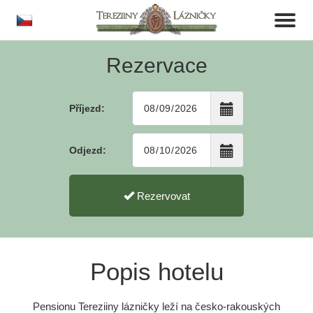
cs
Toggl
naviga
Rezervace
Příjezd:
Odjezd:
Rezervovat
Popis hotelu
Pensionu Tereziiny lázničky leží na česko-rakouských