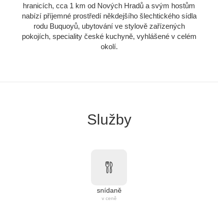
hranicích, cca 1 km od Nových Hradů a svým hostům
nabízí příjemné prostředí někdejšího šlechtického sídla
rodu Buquoyů, ubytování ve stylově zařízených
pokojích, speciality české kuchyně, vyhlášené v celém
okolí.
Služby
snídaně
v ceně