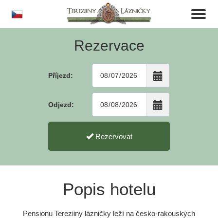
cs
Toggl
naviga
Rezervace
Příjezd:
Odjezd:
Rezervovat
Popis hotelu
Pensionu Tereziiny lázničky leží na česko-rakouských