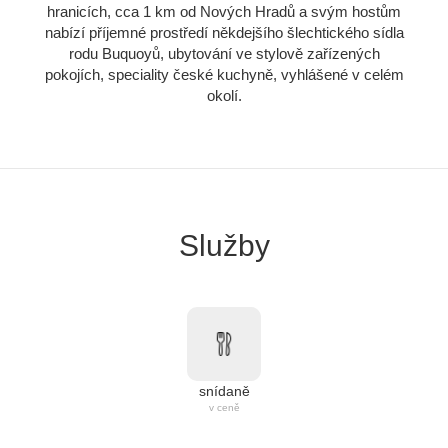
hranicích, cca 1 km od Nových Hradů a svým hostům
nabízí příjemné prostředí někdejšího šlechtického sídla
rodu Buquoyů, ubytování ve stylově zařízených
pokojích, speciality české kuchyně, vyhlášené v celém
okolí.
Služby
snídaně
v ceně