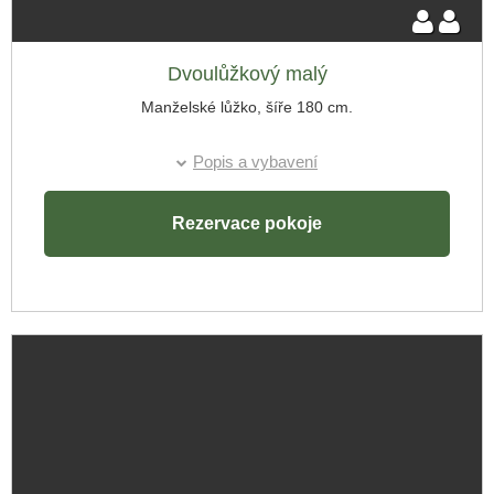
Skrýt rezervaci
Příjezd:
Dvoulůžkový malý
Manželské lůžko, šíře 180 cm.
Odjezd:
Popis a vybavení
Rezervace pokoje