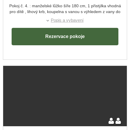
Pokoj č. 4. : manželské lůžko šíře 180 cm, 1 přistýlka vhodná
pro dítě , lihový krb, koupelna s vanou s výhledem z vany do
Odjezd:
parku.
Popis a vybavení
Rezervace pokoje
Skrýt rezervaci