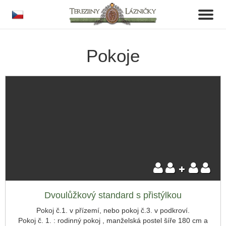
cs
Toggl
naviga
Pokoje
Skrýt rezervaci
Příjezd:
Dvoulůžkový standard s přistýlkou
Pokoj č.1. v přízemí, nebo pokoj č.3. v podkroví.
Pokoj č. 1. : rodinný pokoj , manželská postel šíře 180 cm a
Odjezd: