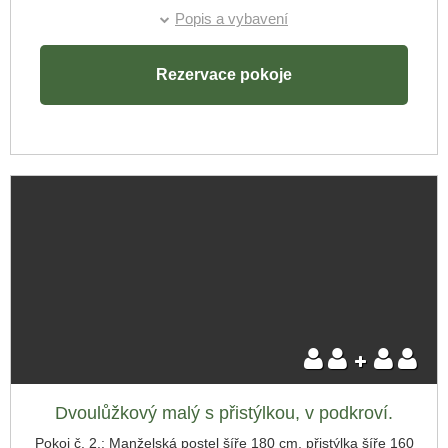
palanda 2 x 80 cm. Bezbariérová koupelna .
Popis a vybavení
Pokoj č.3. : rodinný pokoj , manželská postel šíře 180 cm,
přistýlka šíře 160 cm.
Rezervace pokoje
Skrýt rezervaci
Příjezd:
Dvoulůžkový malý s přistýlkou, v podkroví.
Pokoj č. 2.: Manželská postel šíře 180 cm, přistýlka šíře 160