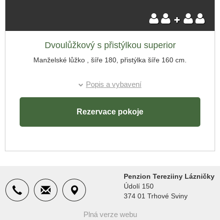
Skrýt rezervaci
Příjezd:
Dvoulůžkový s přistýlkou superior
Manželské lůžko , šíře 180, přistýlka šíře 160 cm.
Odjezd:
Popis a vybavení
Rezervace pokoje
Penzion Tereziiny Lázničky
Údolí 150
374 01 Trhové Sviny
Plná verze webu