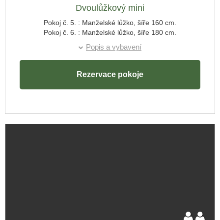
Příjezd:
Dvoulůžkový mini
Pokoj č. 5. : Manželské lůžko, šíře 160 cm.
Pokoj č. 6. : Manželské lůžko, šíře 180 cm.
Odjezd:
Popis a vybavení
Rezervace pokoje
Skrýt rezervaci