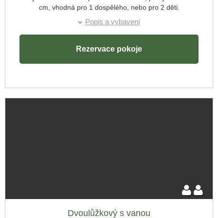
cm, vhodná pro 1 dospělého, nebo pro 2 děti.
Odjezd:
Pokoj č.14. :Manželská postel šíře 160 cm, přistýlka šíře 160
Popis a vybavení
cm, vhodná pro 1 dospělého, nebo pro 2 děti.
Rezervace pokoje
Skrýt rezervaci
Příjezd:
Dvoulůžkový s vanou