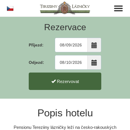
cs
Toggl
naviga
Rezervace
Příjezd:
Odjezd:
Rezervovat
Popis hotelu
Pensionu Tereziiny lázničky leží na česko-rakouských