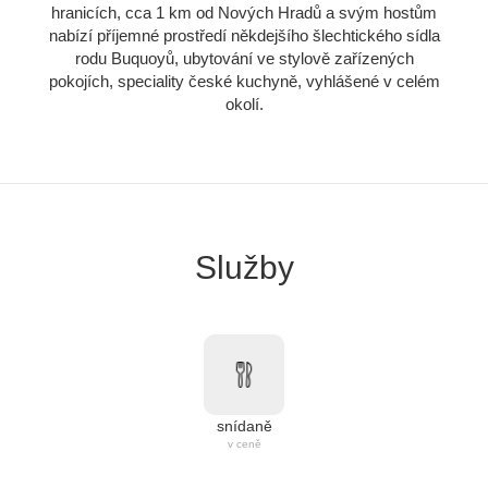
hranicích, cca 1 km od Nových Hradů a svým hostům
nabízí příjemné prostředí někdejšího šlechtického sídla
rodu Buquoyů, ubytování ve stylově zařízených
pokojích, speciality české kuchyně, vyhlášené v celém
okolí.
Služby
snídaně
v ceně