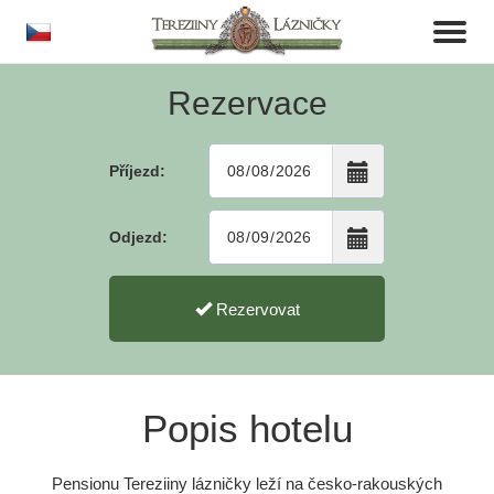
cs
Toggl
naviga
Rezervace
Příjezd:
Odjezd:
Rezervovat
Popis hotelu
Pensionu Tereziiny lázničky leží na česko-rakouských