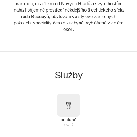
hranicích, cca 1 km od Nových Hradů a svým hostům
nabízí příjemné prostředí někdejšího šlechtického sídla
rodu Buquoyů, ubytování ve stylově zařízených
pokojích, speciality české kuchyně, vyhlášené v celém
okolí.
Služby
snídaně
v ceně