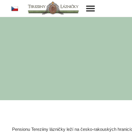
cs
Toggle
navigation
Pensionu Tereziiny lázničky leží na česko-rakouských hranic