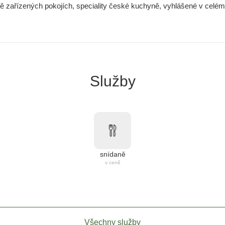
vě zařízených pokojích, speciality české kuchyně, vyhlášené v celém 
Služby
snídaně
v ceně
Všechny služby