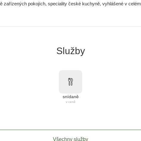
vě zařízených pokojích, speciality české kuchyně, vyhlášené v celém 
Služby
snídaně
v ceně
Všechny služby