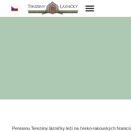
cs
Toggle
navigation
Pensionu Tereziiny lázničky leží na česko-rakouských hranic