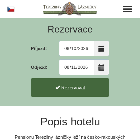
cs
Toggl
naviga
Rezervace
Příjezd:
Odjezd:
Rezervovat
Popis hotelu
Pensionu Tereziiny lázničky leží na česko-rakouských