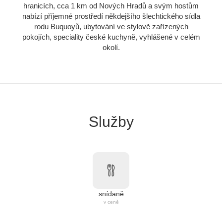
hranicích, cca 1 km od Nových Hradů a svým hostům
nabízí příjemné prostředí někdejšího šlechtického sídla
rodu Buquoyů, ubytování ve stylově zařízených
pokojích, speciality české kuchyně, vyhlášené v celém
okolí.
Služby
snídaně
v ceně