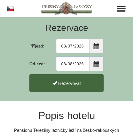
cs
Toggl
naviga
Rezervace
Příjezd:
Odjezd:
Rezervovat
Popis hotelu
Pensionu Tereziiny lázničky leží na česko-rakouských