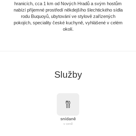
hranicích, cca 1 km od Nových Hradů a svým hostům
nabízí příjemné prostředí někdejšího šlechtického sídla
rodu Buquoyů, ubytování ve stylově zařízených
pokojích, speciality české kuchyně, vyhlášené v celém
okolí.
Služby
snídaně
v ceně