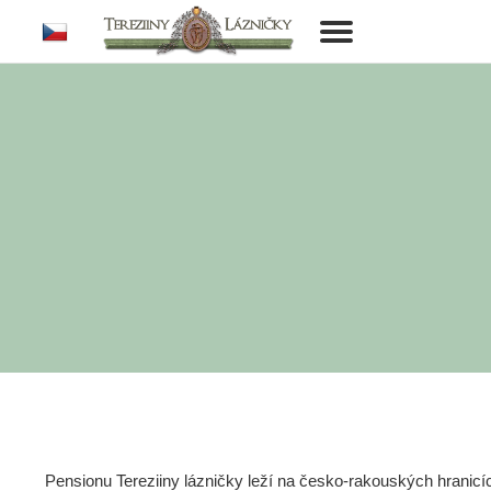
cs
Toggle
navigation
Pensionu Tereziiny lázničky leží na česko-rakouských hranic