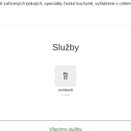
vě zařízených pokojích, speciality české kuchyně, vyhlášené v celém 
Služby
snídaně
v ceně
Všechny služby