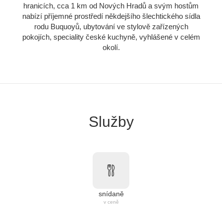
hranicích, cca 1 km od Nových Hradů a svým hostům
nabízí příjemné prostředí někdejšího šlechtického sídla
rodu Buquoyů, ubytování ve stylově zařízených
pokojích, speciality české kuchyně, vyhlášené v celém
okolí.
Služby
snídaně
v ceně