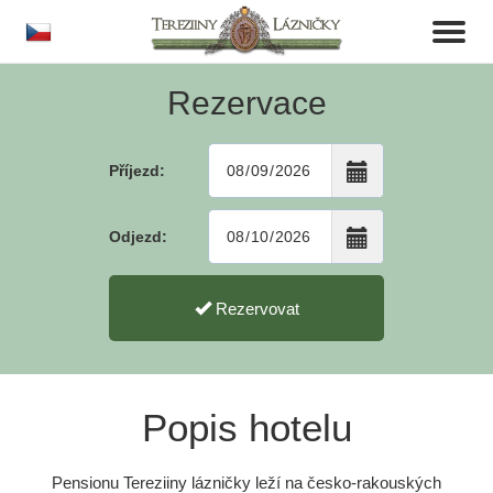
cs
Toggl
naviga
Rezervace
Příjezd:
Odjezd:
Rezervovat
Popis hotelu
Pensionu Tereziiny lázničky leží na česko-rakouských