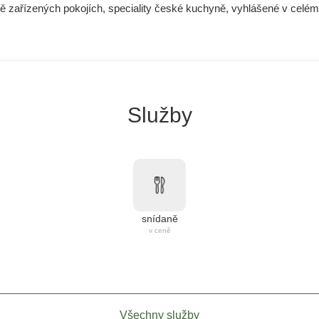
vě zařízených pokojích, speciality české kuchyně, vyhlášené v celém 
Služby
snídaně
v ceně
Všechny služby