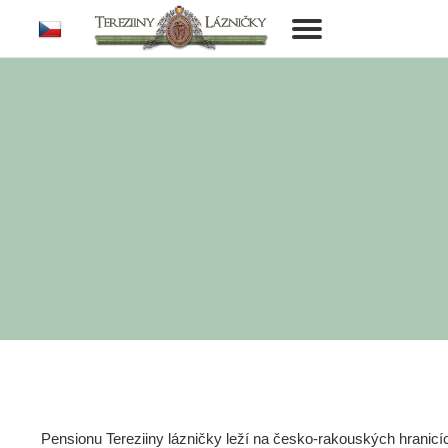
cs
Toggle
navigation
Pensionu Tereziiny lázničky leží na česko-rakouských hranic