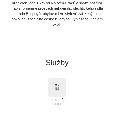
hranicích, cca 1 km od Nových Hradů a svým hostům
nabízí příjemné prostředí někdejšího šlechtického sídla
rodu Buquoyů, ubytování ve stylově zařízených
pokojích, speciality české kuchyně, vyhlášené v celém
okolí.
Služby
snídaně
v ceně