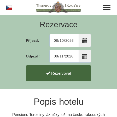
cs
Toggl
naviga
Rezervace
Příjezd:
Odjezd:
Rezervovat
Popis hotelu
Pensionu Tereziiny lázničky leží na česko-rakouských