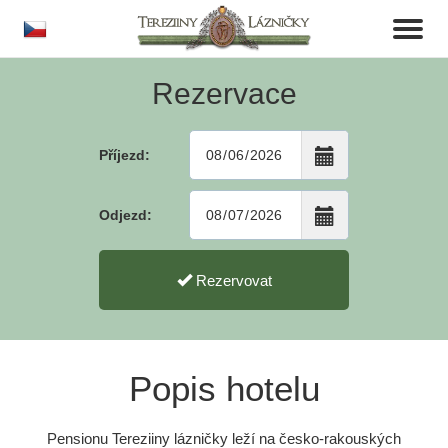
cs
Toggl
naviga
Rezervace
Příjezd:
Odjezd:
Rezervovat
Popis hotelu
Pensionu Tereziiny lázničky leží na česko-rakouských