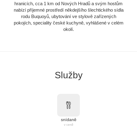
hranicích, cca 1 km od Nových Hradů a svým hostům
nabízí příjemné prostředí někdejšího šlechtického sídla
rodu Buquoyů, ubytování ve stylově zařízených
pokojích, speciality české kuchyně, vyhlášené v celém
okolí.
Služby
snídaně
v ceně