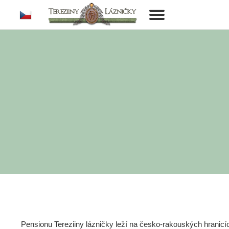
cs
Toggle
navigation
Pensionu Tereziiny lázničky leží na česko-rakouských hranic