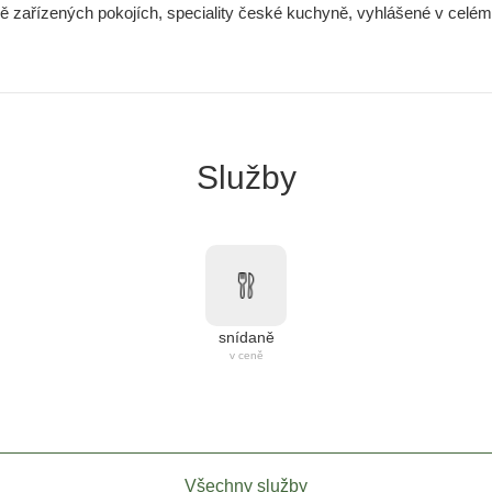
vě zařízených pokojích, speciality české kuchyně, vyhlášené v celém 
Služby
snídaně
v ceně
Všechny služby