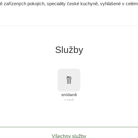
vě zařízených pokojích, speciality české kuchyně, vyhlášené v celém 
Služby
snídaně
v ceně
Všechny služby