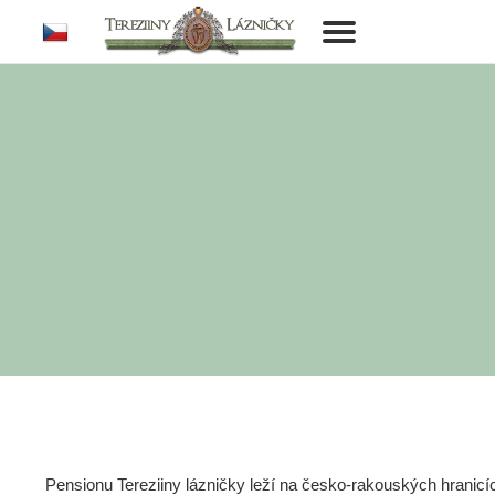
cs
Toggle
navigation
Pensionu Tereziiny lázničky leží na česko-rakouských hranic