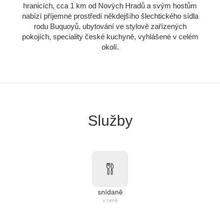
hranicích, cca 1 km od Nových Hradů a svým hostům
nabízí příjemné prostředí někdejšího šlechtického sídla
rodu Buquoyů, ubytování ve stylově zařízených
pokojích, speciality české kuchyně, vyhlášené v celém
okolí.
Služby
snídaně
v ceně