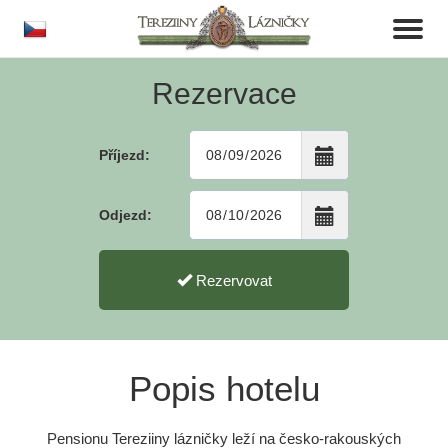
cs
Toggl
naviga
Rezervace
Příjezd:
Odjezd:
Rezervovat
Popis hotelu
Pensionu Tereziiny lázničky leží na česko-rakouských