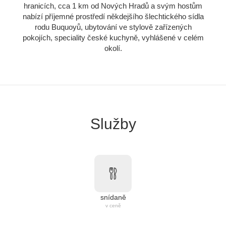
hranicích, cca 1 km od Nových Hradů a svým hostům
nabízí příjemné prostředí někdejšího šlechtického sídla
rodu Buquoyů, ubytování ve stylově zařízených
pokojích, speciality české kuchyně, vyhlášené v celém
okolí.
Služby
snídaně
v ceně