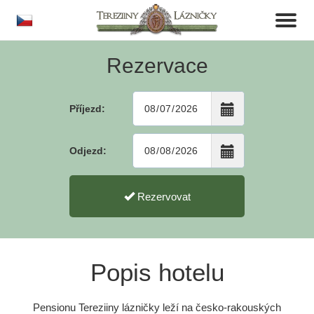
cs
Toggl
naviga
Rezervace
Příjezd:
Odjezd:
Rezervovat
Popis hotelu
Pensionu Tereziiny lázničky leží na česko-rakouských