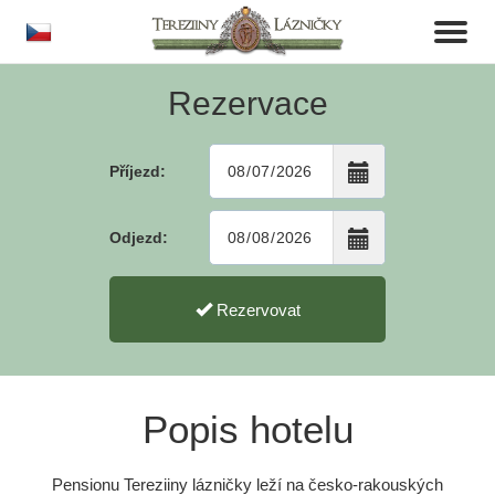
cs
Toggl
naviga
Rezervace
Příjezd:
Odjezd:
Rezervovat
Popis hotelu
Pensionu Tereziiny lázničky leží na česko-rakouských