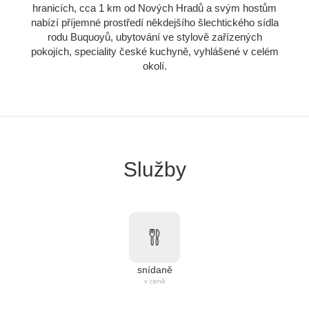
hranicích, cca 1 km od Nových Hradů a svým hostům
nabízí příjemné prostředí někdejšího šlechtického sídla
rodu Buquoyů, ubytování ve stylově zařízených
pokojích, speciality české kuchyně, vyhlášené v celém
okolí.
Služby
snídaně
v ceně